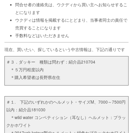
問合せ者の連絡先は、ウクディから買い主へお知らせするこ
とになります
ウクディは情報を掲載するにとどまり、当事者同士の責任で
売買することになります
手数料などはいただきません
現在、買いたい、探しているという中古情報は、下記の通りです
＃３．ダッキー 種類は問わず：紹介品210704
＊５万円程度以内
＊購入希望者は長野県在住
＃１. 下記のいずれかのヘルメット・サイズM、7000～7500円
以内：紹介品181030
＊wild water コンペティション（耳なし）ヘルメット：ブラッ
クかホワイト
＊2017yak kotour製のヘルメット：紺色かブラックかホワイト