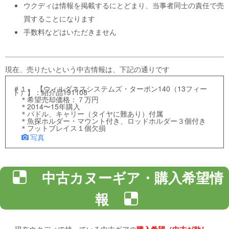
ウクディは情報を掲載するにとどまり、当事者同士の責任で売
買することになります
手数料などはいただきません
現在、売りたいという中古情報は、下記の通りです
＃１. 【ウィルダネスシステムズ・ターポン140（13フィー
ト）】：紹介品191108
＊希望売却価格：７万円
＊2014〜15年購入
＊パドル、キャリー（タイヤに難あり）付属
＊魚探ホルダー・マウント付き、ロッドホルダー３個付き
＊フットブレイス１個欠損
写真
中古カヌーギア・購入希望情
報